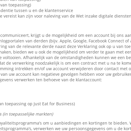
van toepassing)
dentie tussen u en de klantenservice
e vereist kan zijn voor naleving van de Wet inzake digitale dienste
 communiceert, krijgt u de mogelijkheid om een account bij ons aa
 inlogportalen van derden (bijv. Apple, Google, Facebook Connect of
ring van de relevante derde naast deze Verklaring ook op u van toe
maken, bieden we u ook de mogelijkheid om verder te gaan met een 
e voltooien. Afhankelijk van de omstandigheden kunnen we een b
dat de verwerking noodzakelijk is om een contract met u na te kom
emming intrekken en/of uw account verwijderen door contact met 
n van uw account kan negatieve gevolgen hebben voor uw gebruike
gevens verwerken ten behoeve van de klantaccount:
 toepassing op Just Eat for Business)
 (in toepasselijke markten)
 loyaliteitsprogramma’s om u aanbiedingen en kortingen te bieden
teitsprogramma’s, verwerken we uw persoonsgegevens om u de kor