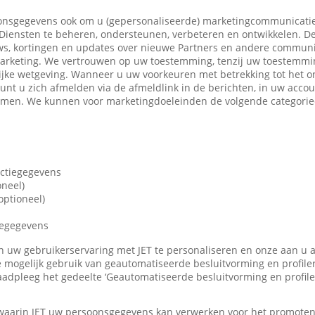
nsgegevens ook om u (gepersonaliseerde) marketingcommunicatie
iensten te beheren, ondersteunen, verbeteren en ontwikkelen. De
ws, kortingen en updates over nieuwe Partners en andere communi
marketing. We vertrouwen op uw toestemming, tenzij uw toestemming
ijke wetgeving. Wanneer u uw voorkeuren met betrekking tot het o
 kunt u zich afmelden via de afmeldlink in de berichten, in uw accou
nemen. We kunnen voor marketingdoeleinden de volgende categori
actiegegevens
oneel)
ptioneel)
iegegevens
len uw gebruikerservaring met JET te personaliseren en onze aan u
 mogelijk gebruik van geautomatiseerde besluitvorming en profile
adpleeg het gedeelte ‘Geautomatiseerde besluitvorming en profile
 waarin JET uw persoonsgegevens kan verwerken voor het promote