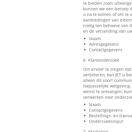
te bieden zoals uiteeng
kunnen we een beroep do
u na te komen of om te v
aanbiedingen van exter
nodig ten behoeve van d
en de verzending van uw
Naam
Adresgegevens
Contactgegevens
6.
Klantonderzoek
Om ervoor te zorgen dat
verbeteren, kan JET u b
alleen dit soort communi
toepasselijke wetgeving.
wenst te ontvangen, kun
verwerken voor onderzo
Naam
Contactgegevens
Bestellings- en trans
Onderzoeksinput
7.
Marketing