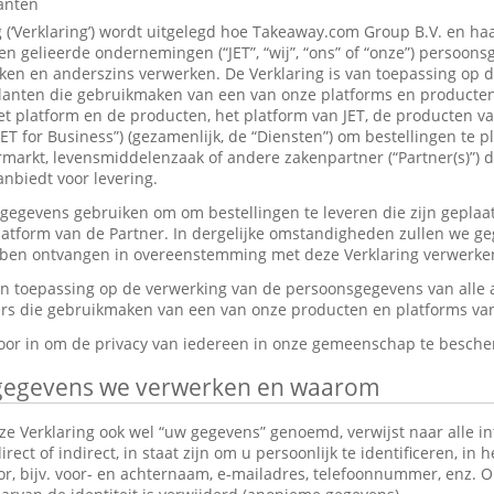
lanten
g (‘Verklaring’) wordt uitgelegd hoe Takeaway.com Group B.V. en ha
 gelieerde ondernemingen (“JET”, “wij”, “ons” of “onze”) persoon
en en anderszins verwerken. De Verklaring is van toepassing op 
anten die gebruikmaken van een van onze platforms en producten,
et platform en de producten, het platform van JET, de producten v
JET for Business”) (gezamenlijk, de “Diensten”) om bestellingen te p
markt, levensmiddelenzaak of andere zakenpartner (“Partner(s)”) d
nbiedt voor levering.
gevens gebruiken om om bestellingen te leveren die zijn geplaat
platform van de Partner. In dergelijke omstandigheden zullen we g
ebben ontvangen in overeenstemming met deze Verklaring verwerke
van toepassing op de verwerking van de persoonsgegevens van alle
s die gebruikmaken van een van onze producten en platforms van 
rvoor in om de privacy van iedereen in onze gemeenschap te besch
gegevens we verwerken en waarom
e Verklaring ook wel “uw gegevens” genoemd, verwijst naar alle in
ect of indirect, in staat zijn om u persoonlijk te identificeren, in 
tor, bijv. voor- en achternaam, e-mailadres, telefoonnummer, enz.