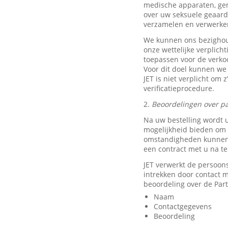
medische apparaten, ge
over uw seksuele geaard
verzamelen en verwerke
We kunnen ons bezighou
onze wettelijke verplich
toepassen voor de verkoo
Voor dit doel kunnen we
JET is niet verplicht om 
verificatieprocedure.
2.
Beoordelingen over pa
Na uw bestelling wordt 
mogelijkheid bieden om e
omstandigheden kunnen w
een contract met u na t
JET verwerkt de persoon
intrekken door contact
beoordeling over de Part
Naam
Contactgegevens
Beoordeling