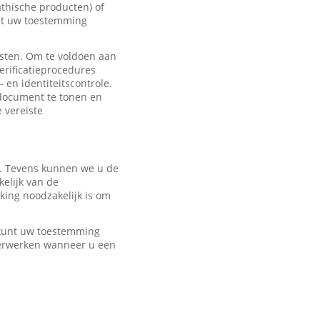
hische producten) of
met uw toestemming
sten. Om te voldoen aan
erificatieprocedures
 en identiteitscontrole.
edocument te tonen en
e vereiste
r. Tevens kunnen we u de
elijk van de
ing noodzakelijk is om
U kunt uw toestemming
verwerken wanneer u een