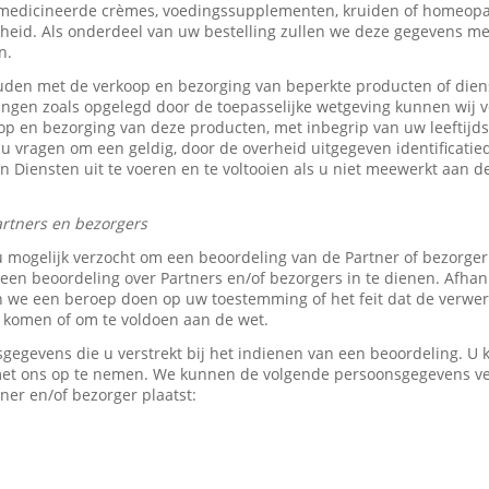
medicineerde crèmes, voedingssupplementen, kruiden of homeopat
heid. Als onderdeel van uw bestelling zullen we deze gegevens 
n.
den met de verkoop en bezorging van beperkte producten of dien
tingen zoals opgelegd door de toepasselijke wetgeving kunnen wij v
p en bezorging van deze producten, met inbegrip van uw leeftijds-
 u vragen om een geldig, door de overheid uitgegeven identificati
z’n Diensten uit te voeren en te voltooien als u niet meewerkt aan d
rtners en bezorgers
u mogelijk verzocht om een beoordeling van de Partner of bezorge
en beoordeling over Partners en/of bezorgers in te dienen. Afhank
e een beroep doen op uw toestemming of het feit dat de verwerk
e komen of om te voldoen aan de wet.
sgegevens die u verstrekt bij het indienen van een beoordeling. 
 met ons op te nemen. We kunnen de volgende persoonsgegevens 
ner en/of bezorger plaatst: