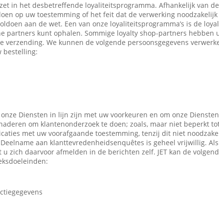
ezet in het desbetreffende loyaliteitsprogramma. Afhankelijk van 
en op uw toestemming of het feit dat de verwerking noodzakelijk 
oldoen aan de wet. Een van onze loyaliteitsprogramma’s is de loyal
ne partners kunt ophalen. Sommige loyalty shop-partners hebben
e verzending. We kunnen de volgende persoonsgegevens verwerken
 bestelling:
 onze Diensten in lijn zijn met uw voorkeuren en om onze Diensten
enaderen om klantenonderzoek te doen; zoals, maar niet beperkt to
caties met uw voorafgaande toestemming, tenzij dit niet noodzakeli
 Deelname aan klanttevredenheidsenquêtes is geheel vrijwillig. Al
t u zich daarvoor afmelden in de berichten zelf. JET kan de volge
eksdoeleinden:
actiegegevens