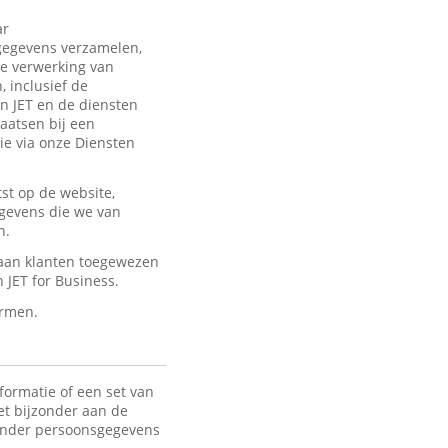
ar
sgegevens verzamelen,
de verwerking van
 inclusief de
an JET en de diensten
laatsen bij een
ie via onze Diensten
st op de website,
egevens die we van
n.
 aan klanten toegewezen
JET for Business.
ermen.
formatie of een set van
het bijzonder aan de
 Onder persoonsgegevens