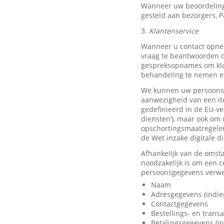
Wanneer uw beoordeling
gesteld aan bezorgers, P
3.
Klantenservice
Wanneer u contact opnee
vraag te beantwoorden o
gespreksopnames om klan
behandeling te nemen en
We kunnen uw persoonsge
aanwezigheid van een it
gedefinieerd in de EU-ve
diensten’), maar ook om 
opschortingsmaatregelen
de Wet inzake digitale d
Afhankelijk van de omst
noodzakelijk is om een 
persoonsgegevens verwer
Naam
Adresgegevens (indie
Contactgegevens
Bestellings- en trans
Betalingsgegevens (in