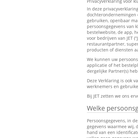
Privacyverklaring voor k
In deze privacyverklarin
dochterondernemingen en
gebruiken, openbaar mak
persoonsgegevens van kl
bestelwebsite, de app, h
voor bedrijven van JET (“
restaurantpartner, super
producten of diensten aa
We kunnen uw persoonsge
applicatie of het bestel
dergelijke Partner(s) h
Deze Verklaring is ook 
werknemers en gebruiker
Bij JET zetten we ons e
Welke persoons
Persoonsgegevens, in dez
gegevens waarmee wij, dir
hand van een identifica