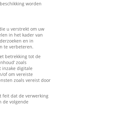
 beschikking worden
ie u verstrekt om uw
len in het kader van
derzoeken en in
n te verbeteren.
t betrekking tot de
inhoud’ zoals
 inzake digitale
n/of om vereiste
sten zoals vereist door
feit dat de verwerking
n de volgende