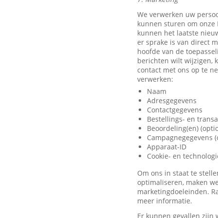
We verwerken uw persoo
kunnen sturen om onze D
kunnen het laatste nieu
er sprake is van direct 
hoofde van de toepassel
berichten wilt wijzigen,
contact met ons op te 
verwerken:
Naam
Adresgegevens
Contactgegevens
Bestellings- en trans
Beoordeling(en) (opti
Campagnegegevens (o
Apparaat-ID
Cookie- en technolog
Om ons in staat te stel
optimaliseren, maken we
marketingdoeleinden. Ra
meer informatie.
Er kunnen gevallen zijn