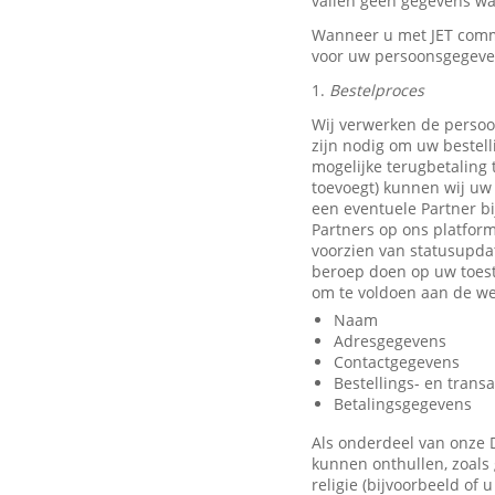
vallen geen gegevens waa
Wanneer u met JET comm
voor uw persoonsgegeve
1.
Bestelproces
Wij verwerken de persoo
zijn nodig om uw bestell
mogelijke terugbetaling
toevoegt) kunnen wij uw 
een eventuele Partner b
Partners op ons platfor
voorzien van statusupda
beroep doen op uw toest
om te voldoen aan de we
Naam
Adresgegevens
Contactgegevens
Bestellings- en trans
Betalingsgegevens
Als onderdeel van onze 
kunnen onthullen, zoals 
religie (bijvoorbeeld of