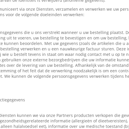
rvan de identiteit is verwijderd (anonieme gegevens).
uniceert via onze Diensten, verzamelen en verwerken we uw pers
ns voor de volgende doeleinden verwerken:
nsgegevens die u ons verstrekt wanneer u uw bestelling plaatst.
ing uit te voeren, uw bestelling te bevestigen en om uw bestelling,
 te kunnen beoordelen. Met uw gegevens (zoals de artikelen die u
bestelling verwerken en u een nauwkeurige factuur sturen. Deze in
ij wie u bestelt tevens in staat om waar nodig contact met u op t
m gebruiken onze externe bezorgbedrijven die uw informatie kunn
tes over de levering van uw bestelling. Afhankelijk van de omsta
emming of het feit dat de verwerking noodzakelijk is om een contr
t. We kunnen de volgende persoonsgegevens verwerken tijdens he
actiegegevens
Diensten kunnen we via onze Partners producten verkopen die ge
gezondheidsgerelateerde informatie (allergieën of dieetvereisten),
 u alleen halalvoedsel eet), informatie over uw medische toestand (b