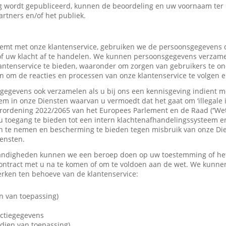
 wordt gepubliceerd, kunnen de beoordeling en uw voornaam ter
artners en/of het publiek.
mt met onze klantenservice, gebruiken we de persoonsgegevens d
f uw klacht af te handelen. We kunnen persoonsgegevens verzame
tenservice te bieden, waaronder om zorgen van gebruikers te on
 om de reacties en processen van onze klantenservice te volgen e
gevens ook verzamelen als u bij ons een kennisgeving indient me
em in onze Diensten waarvan u vermoedt dat het gaat om ‘illegale 
rordening 2022/2065 van het Europees Parlement en de Raad (‘’Wet
u toegang te bieden tot een intern klachtenafhandelingssysteem e
 te nemen en bescherming te bieden tegen misbruik van onze Dien
iensten.
andigheden kunnen we een beroep doen op uw toestemming of het 
contract met u na te komen of om te voldoen aan de wet. We kunne
ken ten behoeve van de klantenservice:
n van toepassing)
actiegegevens
dien van toepassing)