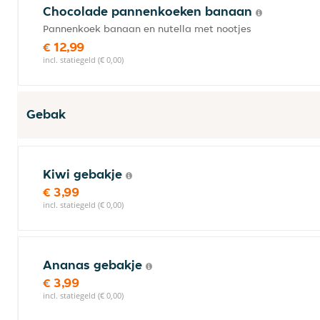
Chocolade pannenkoeken banaan
Pannenkoek banaan en nutella met nootjes
€ 12,99
incl. statiegeld (€ 0,00)
Gebak
Kiwi gebakje
€ 3,99
incl. statiegeld (€ 0,00)
Ananas gebakje
€ 3,99
incl. statiegeld (€ 0,00)