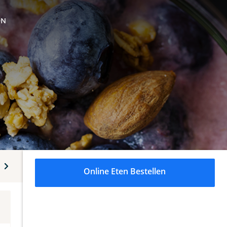
ON
de
Fruitsalade met chocolade
Verse zelfgemaakte smooth
Online Eten Bestellen