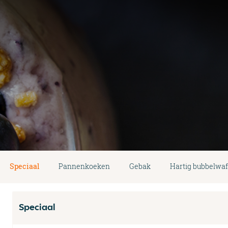
Speciaal
Pannenkoeken
Gebak
Hartig bubbelwaf
Speciaal