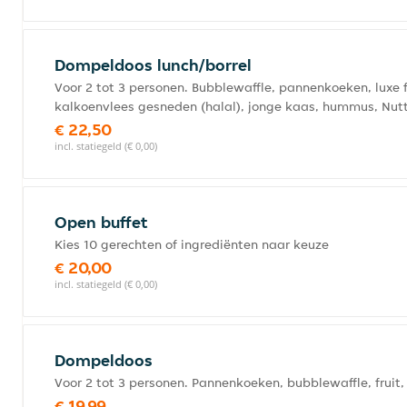
Dompeldoos lunch/borrel
Voor 2 tot 3 personen. Bubblewaffle, pannenkoeken, luxe fr
kalkoenvlees gesneden (halal), jonge kaas, hummus, Nut
€ 22,50
incl. statiegeld (€ 0,00)
Open buffet
Kies 10 gerechten of ingrediënten naar keuze
€ 20,00
incl. statiegeld (€ 0,00)
Dompeldoos
Voor 2 tot 3 personen. Pannenkoeken, bubblewaffle, fruit
€ 19,99