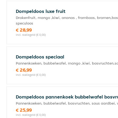
Dompeldoos luxe fruit
Drakenfruit, mango ,kiwi, ananas , framboos, bramen,bosb
speculoos
€ 28,99
incl. statiegeld (€ 0,00)
Dompeldoos speciaal
Pannenkoeken, bubbelwafel, mango ,kiwi, bosvruchten,sau
€ 26,99
incl. statiegeld (€ 0,00)
Dompeldoos pannenkoek bubbelwafel bosvr
Pannenkoeken, bubbelwafel, bosvruchten, saus aardbei, wi
€ 25,99
incl. statiegeld (€ 0,00)