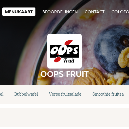
MENUKAART
BEOORDELINGEN
CONTACT
COLOF
OOPS FRUIT
el
Bubbelwafel
Verse fruitsalade
Smoothie fruitsala